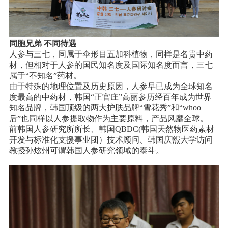
同胞兄弟 不同待遇
人参与三七，同属于伞形目五加科植物，同样是名贵中药
材，但相对于人参的国民知名度及国际知名度而言，三七
属于“不知名”药材。
由于特殊的地理位置及历史原因，人参早已成为全球知名
度最高的中药材，韩国“正官庄”高丽参历经百年成为世界
知名品牌，韩国顶级的两大护肤品牌“雪花秀”和“whoo
后”也同样以人参提取物作为主要原料，产品风靡全球。
前韩国人参研究所所长、韩国QBDC(韩国天然物医药素材
开发与标准化支援事业团）技术顾问、韩国庆煕大学访问
教授孙炫州可谓韩国人参研究领域的泰斗。