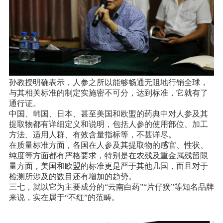
孙教授明确表示，人参之所以能够畅通无阻地行销全球，
与其相关标准的制定实施密不可分，达到标准，它就有了
通行证。
中国、韩国、日本、甚至美国和欧盟的药典中对人参及其
提取物都有详细定义和说明，包括人参的使用部位、加工
方法、适用人群、有效含量指标等，不甚详尽。
在质量标准方面，各国在人参及其提取物的感官、性状、
纯度等方面都有严格要求，特别是在农残及重金属残留限
量方面，美国和欧盟的标准更是严于其他几国，而且对于
检测所涉及的数目还有增加的趋势。
三七，就以它为主要成分的“云南白药”“片仔癀”等知名品牌
来说，实在属于“不红”的范畴。