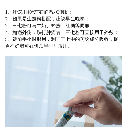
1
、建议用
40
°左右的温水冲服；
2
、如果是生熟粉搭配，建议早生晚熟；
3
、三七粉可与牛奶、蜂蜜、红糖等同服；
4
、如遇外伤，跌打肿痛者，三七粉可直接用于外敷；
5
、饭前半小时服用，利于三七中的药物成分吸收，肠
胃不好者可在饭后半小时服用。