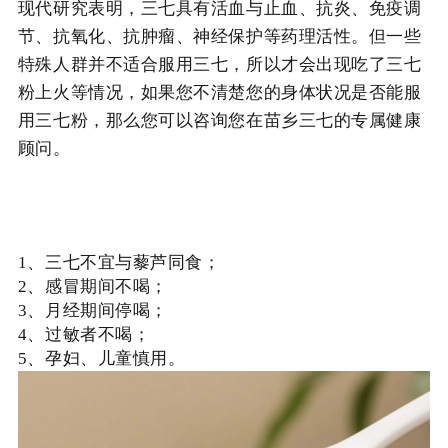
现代研究表明，三七具有活血与止血、抗炎、免疫调
节、抗氧化、抗肿瘤、神经保护等药理活性。但一些
特殊人群并不适合服用三七，所以才会出现吃了三七
粉上火等情况，如果您不清楚您的身体状况是否能服
用三七粉，那么您可以咨询您在苗乡三七的专属健康
顾问。
三七服用需注意
1
、三七不宜与藜芦同食；
2
、感冒期间不喝；
3
、月经期间停喝；
4、
过敏者不喝；
5
、孕妇、儿童慎用。