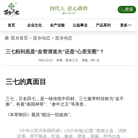
搜索
首页
企业文化
全产业链
公益事业
产品系列
更多>>
苗乡首页 >
苗乡动态 >
苗乡动态
三七粉到底是“血管清道夫”还是“心里安慰”？
2025-12-22 作者：苗乡三七 浏览：901 次
三七的真面目
三七，又名田七，是一味传统中药材。三七被李时珍称为“金不
换”，有着“南国神草”、“参中之王”等美誉。
《本草纲目》载其“能治一切血病”。
《中华人民共和国药典》(2025年版)记载:“散瘀止血，消肿
定痛。用于咯血，吐血，衄血，便血，崩漏，外伤出血，